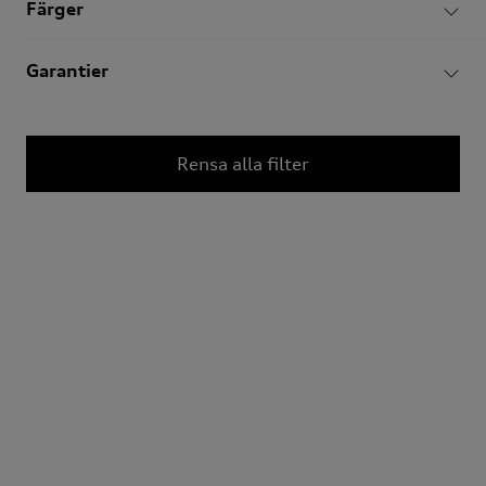
Färger
Audi - Q3
SUV TFSI 150hk S-tronic Ny Lagerbil
Garantier
2026 /
Automat /
BPM92M
Kontantpris
499 000 kr
Rensa alla filter
Ny