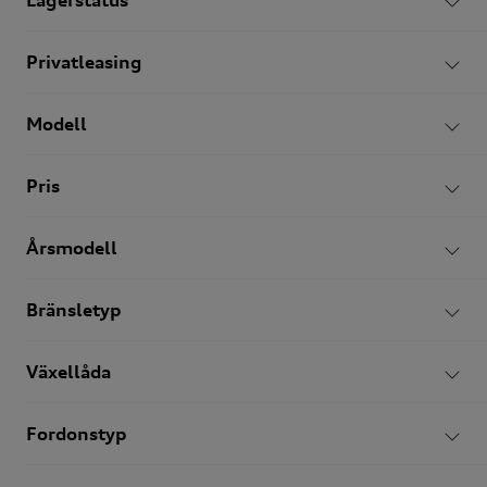
Lagerstatus
Sortera:
Privatleasing
Modell
Ny
Pris
Årsmodell
Bränsletyp
Växellåda
Fordonstyp