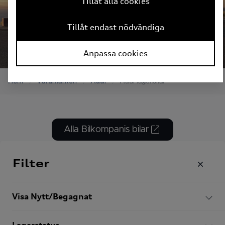
Tillåt alla cookies
Tillåt endast nödvändiga
Anpassa cookies
Hem
Varumärken
Audi
Audi lagerbilar
Alla Bilkompanis bilar
Filter
Filter
Visa Nytt/Begagnat
Visar 16 bilar av 37