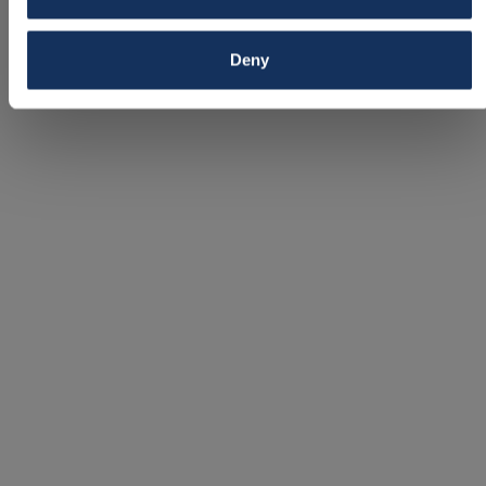
Audi - A5 Sedan
Deny
E-hybrid Q 299hk B&O S-line 6613 kr Privatleasing
2026 /
Automat /
GSP03A
Kontantpris
629 000 kr
Ny