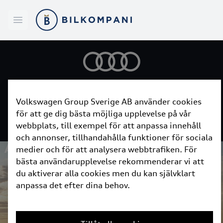
Bilkompani
Open menu
Volkswagen Group Sverige AB använder cookies
NY AUDI
BEGAGNAD AUDI
BOKA SERVICE
för att ge dig bästa möjliga upplevelse på vår
webbplats, till exempel för att anpassa innehåll
SKADEVERKSTAD
KONTAKTA OSS
och annonser, tillhandahålla funktioner för sociala
AUDI LAGERBILAR
medier och för att analysera webbtrafiken. För
bästa användarupplevelse rekommenderar vi att
du aktiverar alla cookies men du kan självklart
anpassa det efter dina behov.