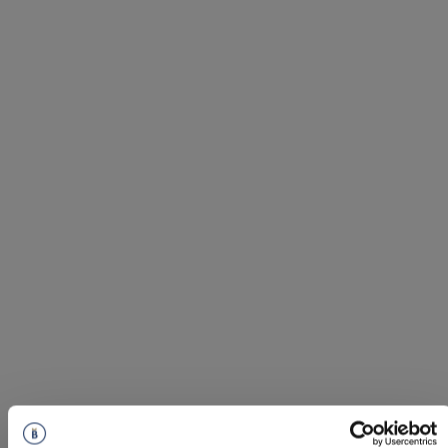
Ny
Audi - A5 Avant
E-hybrid Quattro S-line 299hk Ny Lagerbil
2026 /
Automat /
OFK61S
Kontantpris