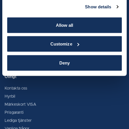
VW Transportbilar
Bilvård & Rekond
Show details
SEAT
Glasreparation
Cupra
Serviceavtal
Allow all
Subaru
Bildekor & Solfilm
Saab
Tillbehör
Customize
Peugeot
Reservdelar
Opel
Originaldepån
Bosch Car Service
Deny
Övrigt
Kontakta oss
Hyrbil
Märkeskort VISA
Prisgaranti
Lediga tjänster
Vanliga frågor