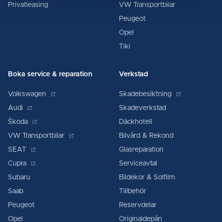
Privatleasing
VW Transportbilar
Peugeot
Opel
Tiki
Boka service & reparation
Verkstad
Volkswagen
Skadebesiktning
Audi
Skadeverkstad
Škoda
Däckhotell
VW Transportbilar
Bilvård & Rekond
SEAT
Glasreparation
Cupra
Serviceavtal
Subaru
Bildekor & Solfilm
Saab
Tillbehör
Peugeot
Reservdelar
Opel
Originaldepån